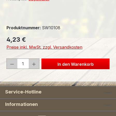
Produktnummer:
SW10108
Regulärer Preis:
4,23 €
Preise inkl. MwSt. zzgl. Versandkosten
Produkt Anzahl: Gib den gewünschten W
In den Warenkorb
Service-Hotline
Informationen